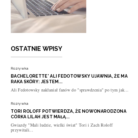
OSTATNIE WPISY
Rozrywka
BACHELORETTE' ALI FEDOTOWSKY UJAWNIA, ŻE MA
RAKA SKÓRY: JESTEM...
Ali Fedotowsky nakłaniał fanów do "sprawdzenia" po tym jak...
Rozrywka
TORI ROLOFF POTWIERDZA, ŻE NOWONARODZONA
CÓRKA LILAH JEST MAŁĄ...
Gwiazdy "Mali ludzie, wielki świat" Tori i Zach Roloff
przywitali...