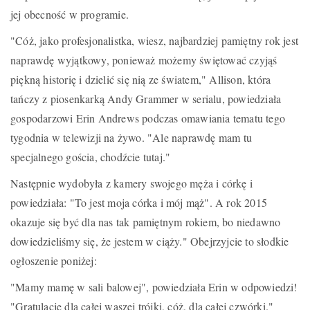
jej obecność w programie.
"Cóż, jako profesjonalistka, wiesz, najbardziej pamiętny rok jest
naprawdę wyjątkowy, ponieważ możemy świętować czyjąś
piękną historię i dzielić się nią ze światem," Allison, która
tańczy z piosenkarką Andy Grammer w serialu, powiedziała
gospodarzowi Erin Andrews podczas omawiania tematu tego
tygodnia w telewizji na żywo. "Ale naprawdę mam tu
specjalnego gościa, chodźcie tutaj."
Następnie wydobyła z kamery swojego męża i córkę i
powiedziała: "To jest moja córka i mój mąż". A rok 2015
okazuje się być dla nas tak pamiętnym rokiem, bo niedawno
dowiedzieliśmy się, że jestem w ciąży." Obejrzyjcie to słodkie
ogłoszenie poniżej:
"Mamy mamę w sali balowej", powiedziała Erin w odpowiedzi!
"Gratulacje dla całej waszej trójki, cóż, dla całej czwórki."