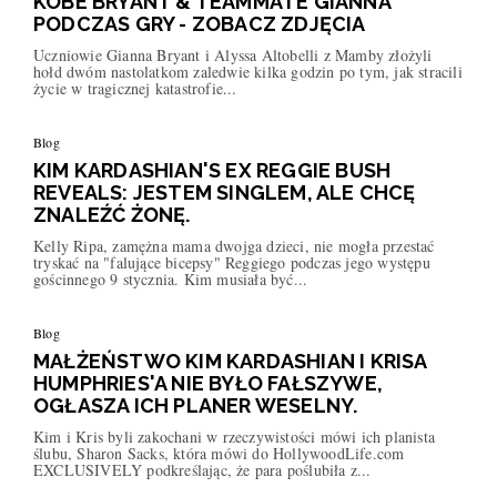
KOBE BRYANT & TEAMMATE GIANNA
PODCZAS GRY - ZOBACZ ZDJĘCIA
Uczniowie Gianna Bryant i Alyssa Altobelli z Mamby złożyli
hołd dwóm nastolatkom zaledwie kilka godzin po tym, jak stracili
życie w tragicznej katastrofie...
Blog
KIM KARDASHIAN'S EX REGGIE BUSH
REVEALS: JESTEM SINGLEM, ALE CHCĘ
ZNALEŹĆ ŻONĘ.
Kelly Ripa, zamężna mama dwojga dzieci, nie mogła przestać
tryskać na "falujące bicepsy" Reggiego podczas jego występu
gościnnego 9 stycznia. Kim musiała być...
Blog
MAŁŻEŃSTWO KIM KARDASHIAN I KRISA
HUMPHRIES'A NIE BYŁO FAŁSZYWE,
OGŁASZA ICH PLANER WESELNY.
Kim i Kris byli zakochani w rzeczywistości mówi ich planista
ślubu, Sharon Sacks, która mówi do HollywoodLife.com
EXCLUSIVELY podkreślając, że para poślubiła z...