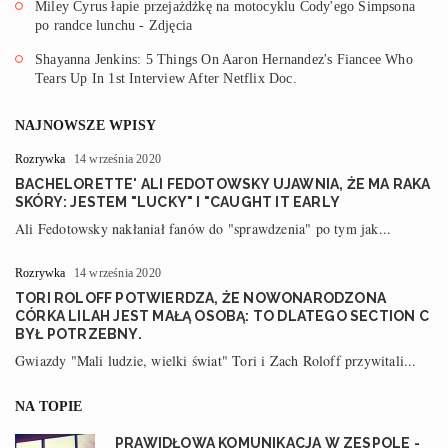
Miley Cyrus łapie przejażdżkę na motocyklu Cody'ego Simpsona
po randce lunchu - Zdjęcia
Shayanna Jenkins: 5 Things On Aaron Hernandez's Fiancee Who
Tears Up In 1st Interview After Netflix Doc.
NAJNOWSZE WPISY
Rozrywka
14 września 2020
BACHELORETTE' ALI FEDOTOWSKY UJAWNIA, ŻE MA RAKA
SKÓRY: JESTEM "LUCKY" I "CAUGHT IT EARLY
Ali Fedotowsky nakłaniał fanów do "sprawdzenia" po tym jak...
Rozrywka
14 września 2020
TORI ROLOFF POTWIERDZA, ŻE NOWONARODZONA
CÓRKA LILAH JEST MAŁĄ OSOBĄ: TO DLATEGO SECTION C
BYŁ POTRZEBNY.
Gwiazdy "Mali ludzie, wielki świat" Tori i Zach Roloff przywitali...
NA TOPIE
PRAWIDŁOWA KOMUNIKACJA W ZESPOLE -