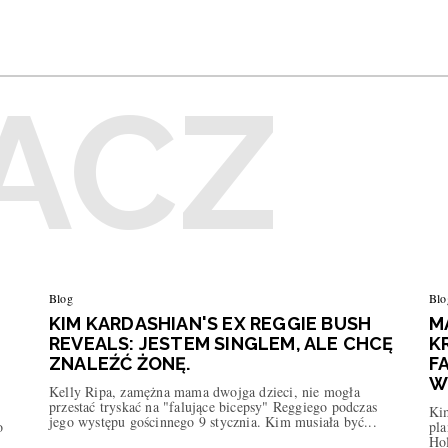
Blog
Blo
KIM KARDASHIAN'S EX REGGIE BUSH
M
REVEALS: JESTEM SINGLEM, ALE CHCĘ
K
ZNALEŹĆ ŻONĘ.
F
W
Kelly Ripa, zamężna mama dwojga dzieci, nie mogła
przestać tryskać na "falujące bicepsy" Reggiego podczas
Kim
jego występu gościnnego 9 stycznia. Kim musiała być...
o
pla
Ho