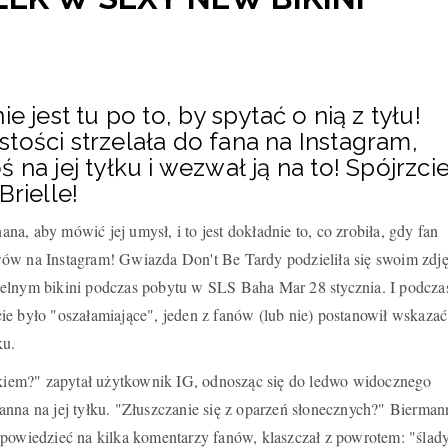
e jest tu po to, by spytać o nią z tyłu!
tości strzelała do fana na Instagram,
 na jej tyłku i wezwał ją na to! Spójrzci
Brielle!
nana, aby mówić jej umysł, i to jest dokładnie to, co zrobiła, gdy fan
ów na Instagram! Gwiazda Don't Be Tardy podzieliła się swoim zdj
elnym bikini podczas pobytu w SLS Baha Mar 28 stycznia. I podcza
ie było "oszałamiające", jeden z fanów (lub nie) postanowił wskazać
ku.
czkiem?" zapytał użytkownik IG, odnosząc się do ledwo widocznego
nna na jej tyłku. "Złuszczanie się z oparzeń słonecznych?" Bierman
dpowiedzieć na kilka komentarzy fanów, klaszczał z powrotem: "ślad