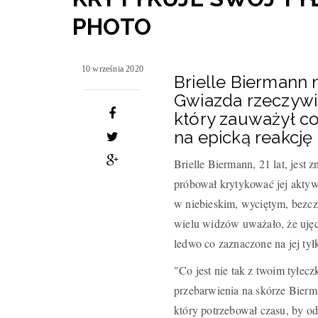
PHOTO
10 września 2020
Brielle Biermann ni
Gwiazda rzeczywis
który zauważył coś
na epicką reakcję 
Brielle Biermann, 21 lat, jest z
próbował krytykować jej aktyw
w niebieskim, wyciętym, bezcz
wielu widzów uważało, że ujęc
ledwo co zaznaczone na jej tył
"Co jest nie tak z twoim tyłe
przebarwienia na skórze Bierma
który potrzebował czasu, by o