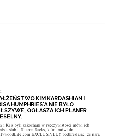
g
AŁŻEŃSTWO KIM KARDASHIAN I
RISA HUMPHRIES'A NIE BYŁO
AŁSZYWE, OGŁASZA ICH PLANER
ESELNY.
 i Kris byli zakochani w rzeczywistości mówi ich
nista ślubu, Sharon Sacks, która mówi do
llywoodLife.com EXCLUSIVELY podkreślając, że para