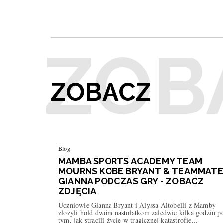
ZOBACZ
Blog
MAMBA SPORTS ACADEMY TEAM
MOURNS KOBE BRYANT & TEAMMATE
GIANNA PODCZAS GRY - ZOBACZ
ZDJĘCIA
Uczniowie Gianna Bryant i Alyssa Altobelli z Mamby
złożyli hołd dwóm nastolatkom zaledwie kilka godzin p
tym, jak stracili życie w tragicznej katastrofie...