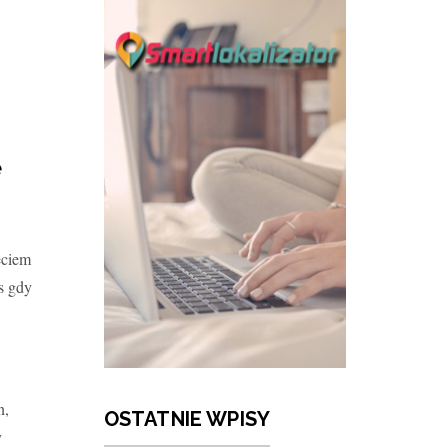
e
ęciem
s gdy
n,
OSTATNIE WPISY
y