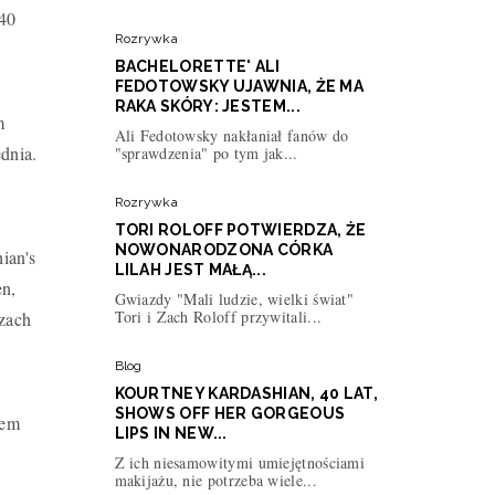
40
Rozrywka
BACHELORETTE' ALI
FEDOTOWSKY UJAWNIA, ŻE MA
RAKA SKÓRY: JESTEM...
m
Ali Fedotowsky nakłaniał fanów do
dnia.
"sprawdzenia" po tym jak...
Rozrywka
TORI ROLOFF POTWIERDZA, ŻE
NOWONARODZONA CÓRKA
ian's
LILAH JEST MAŁĄ...
en,
Gwiazdy "Mali ludzie, wielki świat"
Tori i Zach Roloff przywitali...
rzach
Blog
KOURTNEY KARDASHIAN, 40 LAT,
SHOWS OFF HER GORGEOUS
tem
LIPS IN NEW...
Z ich niesamowitymi umiejętnościami
makijażu, nie potrzeba wiele...