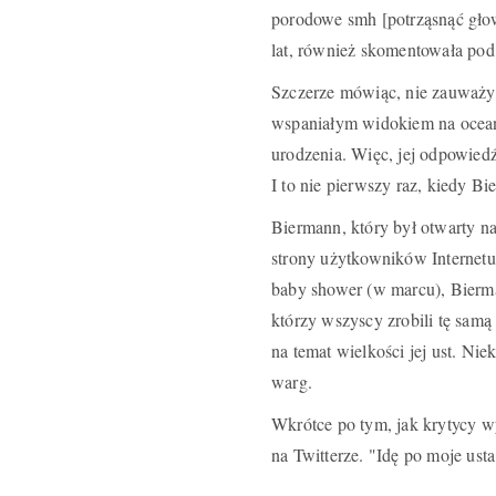
porodowe smh [potrząsnąć głow
lat, również skomentowała pod
Szczerze mówiąc, nie zauważyl
wspaniałym widokiem na ocean, 
urodzenia. Więc, jej odpowied
I to nie pierwszy raz, kiedy B
Biermann, który był otwarty na 
strony użytkowników Internetu.
baby shower (w marcu), Bierma
którzy wszyscy zrobili tę sam
na temat wielkości jej ust. Nie
warg.
Wkrótce po tym, jak krytycy wy
na Twitterze. "Idę po moje usta