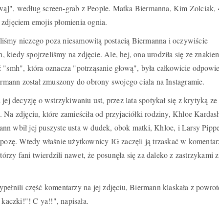
ą]", według screen-grab z People. Matka Biermanna, Kim Zolciak, 
 zdjęciem emojis płomienia ognia.
iśmy niczego poza niesamowitą postacią Biermanna i oczywiście
kiedy spojrzeliśmy na zdjęcie. Ale, hej, ona urodziła się ze znakie
ź "smh", która oznacza "potrząsanie głową", była całkowicie odpowie
iermann został zmuszony do obrony swojego ciała na Instagramie.
jej decyzję o wstrzykiwaniu ust, przez lata spotykał się z krytyką ze
 Na zdjęciu, które zamieściła od przyjaciółki rodziny, Khloe Kardash
nn wbił jej puszyste usta w dudek, obok matki, Khloe, i Larsy Pipp
ą pozę. Wtedy właśnie użytkownicy IG zaczęli ją trzaskać w komenta
którzy fani twierdzili nawet, że posunęła się za daleko z zastrzykami z
pełnili część komentarzy na jej zdjęciu, Biermann klaskała z powro
 kaczki!"! C ya!!", napisała.