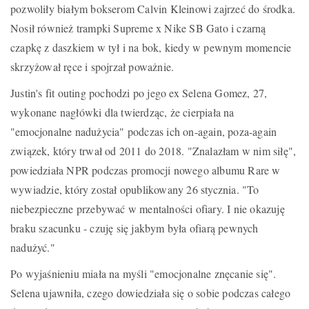
pozwoliły białym bokserom Calvin Kleinowi zajrzeć do środka.
Nosił również trampki Supreme x Nike SB Gato i czarną
czapkę z daszkiem w tył i na bok, kiedy w pewnym momencie
skrzyżował ręce i spojrzał poważnie.
Justin's fit outing pochodzi po jego ex Selena Gomez, 27,
wykonane nagłówki dla twierdząc, że cierpiała na
"emocjonalne nadużycia" podczas ich on-again, poza-again
związek, który trwał od 2011 do 2018. "Znalazłam w nim siłę",
powiedziała NPR podczas promocji nowego albumu Rare w
wywiadzie, który został opublikowany 26 stycznia. "To
niebezpieczne przebywać w mentalności ofiary. I nie okazuję
braku szacunku - czuję się jakbym była ofiarą pewnych
nadużyć."
Po wyjaśnieniu miała na myśli "emocjonalne znęcanie się".
Selena ujawniła, czego dowiedziała się o sobie podczas całego