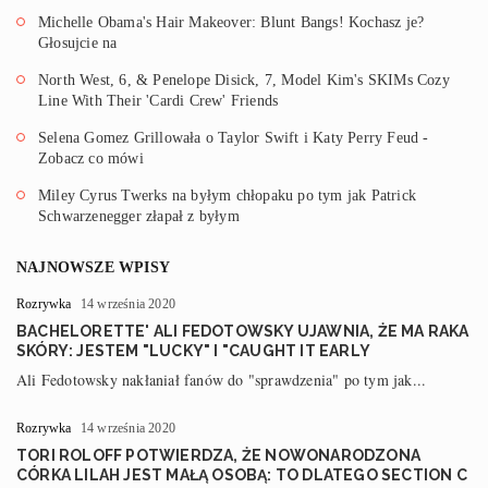
Michelle Obama's Hair Makeover: Blunt Bangs! Kochasz je?
Głosujcie na
North West, 6, & Penelope Disick, 7, Model Kim's SKIMs Cozy
Line With Their 'Cardi Crew' Friends
Selena Gomez Grillowała o Taylor Swift i Katy Perry Feud -
Zobacz co mówi
Miley Cyrus Twerks na byłym chłopaku po tym jak Patrick
Schwarzenegger złapał z byłym
NAJNOWSZE WPISY
Rozrywka
14 września 2020
BACHELORETTE' ALI FEDOTOWSKY UJAWNIA, ŻE MA RAKA
SKÓRY: JESTEM "LUCKY" I "CAUGHT IT EARLY
Ali Fedotowsky nakłaniał fanów do "sprawdzenia" po tym jak...
Rozrywka
14 września 2020
TORI ROLOFF POTWIERDZA, ŻE NOWONARODZONA
CÓRKA LILAH JEST MAŁĄ OSOBĄ: TO DLATEGO SECTION C