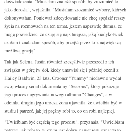
doświadczenia. "Musiałam znaleźć sposób, by zrozumieć to
jako dorosła", wyjaśniła. "Musiałam zrozumieć wybory, których
dokonywałam. Ponieważ zdecydowanie nie chcę spędzić reszty
życia na rozmowach na ten temat, jestem naprawdę dumna, że
mogę powiedzieć, że czuję się najsilniejsza, jaką kiedykolwiek
czułam i znalazłam sposób, aby przejść przez to z największą
możliwą gracją".
Tak jak Selena, Justin również szczęśliwie przeszedł z ich
związku w górę iw dół, kiedy umawiał się i później ożenił z
Hailey Baldwin, 23 lata. Crooner "Yummy" niedawno wydał
swój własny serial dokumentalny "Seasons", który pokazuje
jego proces nagrywania nowego albumu "Changes", a w
odcinku drugim jego urocza żona ujawniła, że uwielbia być w
studiu i patrzeć, jak jej prężny robi to, co on robi najlepiej.
"Uwielbiam być częścią tego procesu", przyznała. "Uwielbiam
patrzeć, jak robi to, w czym jest dobry, nawet jeśli oznacza to,