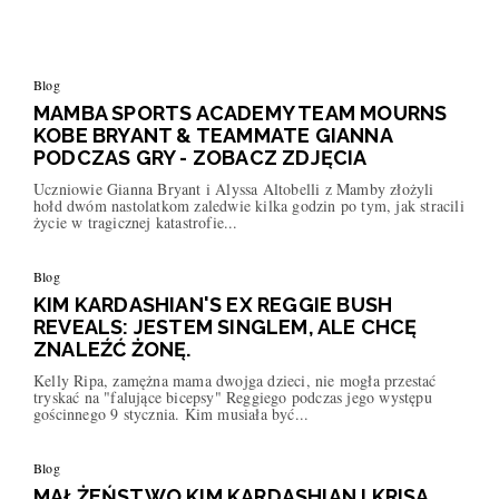
Blog
MAMBA SPORTS ACADEMY TEAM MOURNS
KOBE BRYANT & TEAMMATE GIANNA
PODCZAS GRY - ZOBACZ ZDJĘCIA
Uczniowie Gianna Bryant i Alyssa Altobelli z Mamby złożyli
hołd dwóm nastolatkom zaledwie kilka godzin po tym, jak stracili
życie w tragicznej katastrofie...
Blog
KIM KARDASHIAN'S EX REGGIE BUSH
REVEALS: JESTEM SINGLEM, ALE CHCĘ
ZNALEŹĆ ŻONĘ.
Kelly Ripa, zamężna mama dwojga dzieci, nie mogła przestać
tryskać na "falujące bicepsy" Reggiego podczas jego występu
gościnnego 9 stycznia. Kim musiała być...
Blog
MAŁŻEŃSTWO KIM KARDASHIAN I KRISA