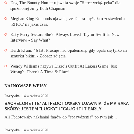
Dog The Bounty Hunter ujawnia swoje "Serce wciąż pęka" dla
spóźnionej żony Beth Chapman.
Meghan King Edmonds ujawnia, że Tamra myślała o zostawieniu
'RHOC' na jakiś czas.
Katy Perry Swears She's 'Always Loved' Taylor Swift In New
Interview - Say What?
Heidi Klum, 46 lat, Pracuje nad opalenizną, gdy opala się tylko na
sznurku bikini - Zobacz zdjęcia.
Wendy Williams nazywa Lizzo's Outfit At Lakers Game 'Just
Wrong': 'There's A Time & Place'.
NAJNOWSZE WPISY
Rozrywka
14 września 2020
BACHELORETTE' ALI FEDOTOWSKY UJAWNIA, ŻE MA RAKA
SKÓRY: JESTEM "LUCKY" I "CAUGHT IT EARLY
Ali Fedotowsky nakłaniał fanów do "sprawdzenia" po tym jak...
Rozrywka
14 września 2020