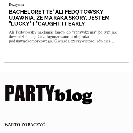
Rozrywka
BACHELORETTE' ALI FEDOTOWSKY
UJAWNIA, ŻE MA RAKA SKÓRY: JESTEM
"LUCKY" I "CAUGHT IT EARLY
Ali Fedotowsky nakłaniał fanów do "sprawdzenia" po tym jak
dowiedziała się, że zdiagnozowano u niej raka
podstawnokomórkowego. Gwiazda rzeczywistości również...
WARTO ZOBACZYĆ