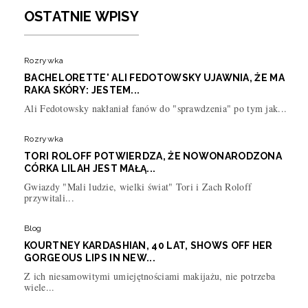
OSTATNIE WPISY
Rozrywka
BACHELORETTE' ALI FEDOTOWSKY UJAWNIA, ŻE MA
RAKA SKÓRY: JESTEM...
Ali Fedotowsky nakłaniał fanów do "sprawdzenia" po tym jak...
Rozrywka
TORI ROLOFF POTWIERDZA, ŻE NOWONARODZONA
CÓRKA LILAH JEST MAŁĄ...
Gwiazdy "Mali ludzie, wielki świat" Tori i Zach Roloff
przywitali...
Blog
KOURTNEY KARDASHIAN, 40 LAT, SHOWS OFF HER
GORGEOUS LIPS IN NEW...
Z ich niesamowitymi umiejętnościami makijażu, nie potrzeba
wiele...