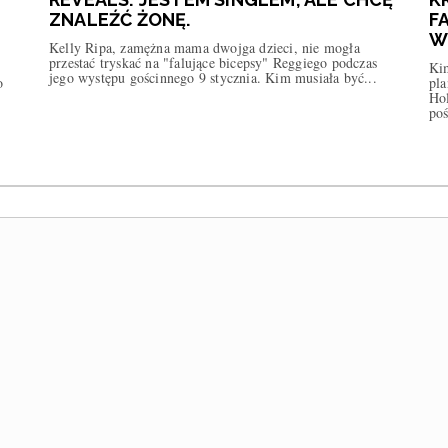
ZNALEŹĆ ŻONĘ.
F
W
Kelly Ripa, zamężna mama dwojga dzieci, nie mogła
przestać tryskać na "falujące bicepsy" Reggiego podczas
Kim
jego występu gościnnego 9 stycznia. Kim musiała być...
o
pla
Ho
poś