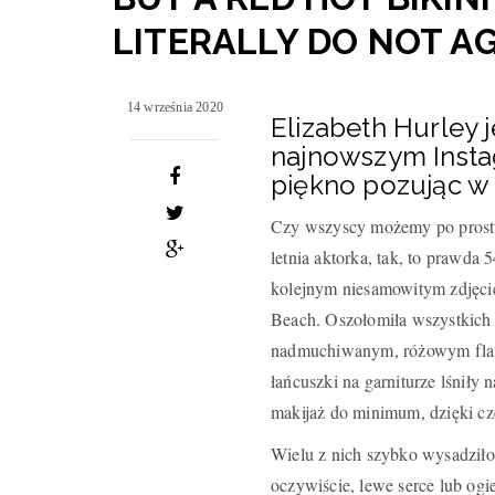
LITERALLY DO NOT AG
14 września 2020
Elizabeth Hurley
najnowszym Insta
piękno pozując w
Czy wszyscy możemy po prostu 
letnia aktorka, tak, to prawda 
kolejnym niesamowitym zdjęcie
Beach. Oszołomiła wszystkich
nadmuchiwanym, różowym flami
łańcuszki na garniturze lśniły
makijaż do minimum, dzięki cze
Wielu z nich szybko wysadziło
oczywiście, lewe serce lub ogie