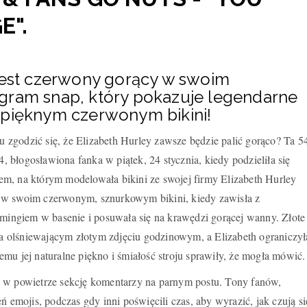
E".
 jest czerwony gorący w swoim
gram snap, który pokazuje legendarne
 pięknym czerwonym bikini!
zgodzić się, że Elizabeth Hurley zawsze będzie palić gorąco? Ta 5
54, błogosławiona fanka w piątek, 24 stycznia, kiedy podzieliła się
m, na którym modelowała bikini ze swojej firmy Elizabeth Hurley
 w swoim czerwonym, sznurkowym bikini, kiedy zawisła z
ngiem w basenie i posuwała się na krawędzi gorącej wanny. Złote
 na olśniewającym złotym zdjęciu godzinowym, a Elizabeth ograniczył
mu jej naturalne piękno i śmiałość stroju sprawiły, że mogła mówić.
 w powietrze sekcję komentarzy na parnym postu. Tony fanów,
ń emojis, podczas gdy inni poświęcili czas, aby wyrazić, jak czują si