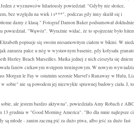
. Jeden z wyznawców hilariously powiedział: "Gdyby nie słońce,
em, bez względu na wiek i s***", podczas gdy inny skulił się i
Epitome damy z klasą." Fotograf Damon Baker podsumował dokładnie
tu powiedział, "Wąwóz". Wyraźnie widać, że to spojrzenie było hite
y Elizabeth popisuje się swoim niesamowitym ciałem w bikini. W niedz
, jak zanurza palce u nóg w wystawnym basenie, gdy kołysała granat
beth Hurley Beach Marseilles. Matka jednej z nich cieszyła się dniem
zokowała fanów ciekawym wstępem treningowym. W nowym wywiadzi
ass Morgan le Fay w ostatnim sezonie Marvel's Runaway w Hulu, Li
 w sobie" nie są powodem jej niezwykle sprawnej budowy ciała. I, to 
sobie, ale jestem bardzo aktywna", powiedziała Amy Robach z AB
13 grudnia w "Good Morning America". "Bo dla mnie najlepsze ci
dy są młode - zanim zaczną pić za dużo piwa, albo jeść za dużo fast