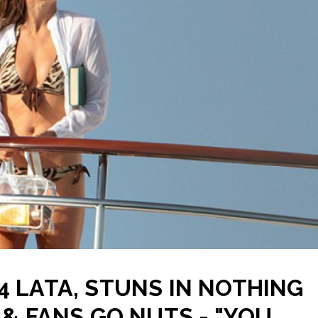
4 LATA, STUNS IN NOTHING
I & FANS GO NUTS - "YOU