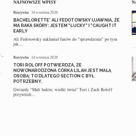
NAJNOWSZE WPISY
N
Rozrywka
14 września 2020
BACHELORETTE' ALI FEDOTOWSKY UJAWNIA, ŻE
MA RAKA SKÓRY: JESTEM "LUCKY" I "CAUGHT IT
EARLY
Ali Fedotowsky nakłaniał fanów do "sprawdzenia" po tym
jak...
 -
Rozrywka
14 września 2020
TORI ROLOFF POTWIERDZA, ŻE
NOWONARODZONA CÓRKA LILAH JEST MAŁĄ
z
OSOBĄ: TO DLATEGO SECTION C BYŁ
POTRZEBNY.
Gwiazdy "Mali ludzie, wielki świat" Tori i Zach Roloff
przywitali...