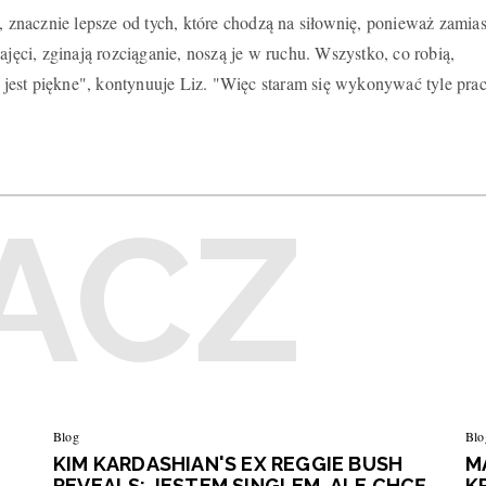
a, znacznie lepsze od tych, które chodzą na siłownię, ponieważ zamias
ajęci, zginają rozciąganie, noszą je w ruchu. Wszystko, co robią,
ło jest piękne", kontynuuje Liz. "Więc staram się wykonywać tyle pra
Blog
Blo
KIM KARDASHIAN'S EX REGGIE BUSH
M
REVEALS: JESTEM SINGLEM, ALE CHCĘ
K