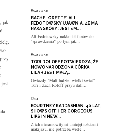
Rozrywka
BACHELORETTE' ALI
, jak
FEDOTOWSKY UJAWNIA, ŻE MA
RAKA SKÓRY: JESTEM...
m!
Ali Fedotowsky nakłaniał fanów do
"sprawdzenia" po tym jak...
ielę,
owo-
Rozrywka
 przy
TORI ROLOFF POTWIERDZA, ŻE
e
NOWONARODZONA CÓRKA
LILAH JEST MAŁĄ...
z
Gwiazdy "Mali ludzie, wielki świat"
jest
Tori i Zach Roloff przywitali...
Blog
C
KOURTNEY KARDASHIAN, 40 LAT,
ała
SHOWS OFF HER GORGEOUS
LIPS IN NEW...
Z ich niesamowitymi umiejętnościami
makijażu, nie potrzeba wiele...