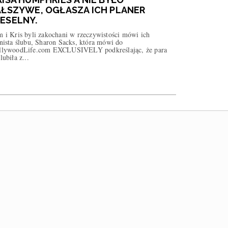
AŁSZYWE, OGŁASZA ICH PLANER
ESELNY.
 i Kris byli zakochani w rzeczywistości mówi ich
nista ślubu, Sharon Sacks, która mówi do
llywoodLife.com EXCLUSIVELY podkreślając, że para
lubiła z...