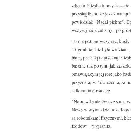
zdjęciu Elizabeth przy basenie
przysiągłbym, że jesteś wampir
powiedział: "Nadal piękne". 
wszyscy się czuliśmy i po pros
To nie jest pierwszy raz, kied
15 grudnia, Liz była widziana
białą, pasiastą nautyczną Eliza
basenie tuż po tym, jak zas
omawiającym jej rolę jako bad
przyznała, że "ćwiczenia, same
całkiem interesujące.
"Naprawdę nie ćwiczę sama w 
News w wywiadzie udzielonym 
są robotnikami fizycznymi, kie
foodów" - wyjaśniła.