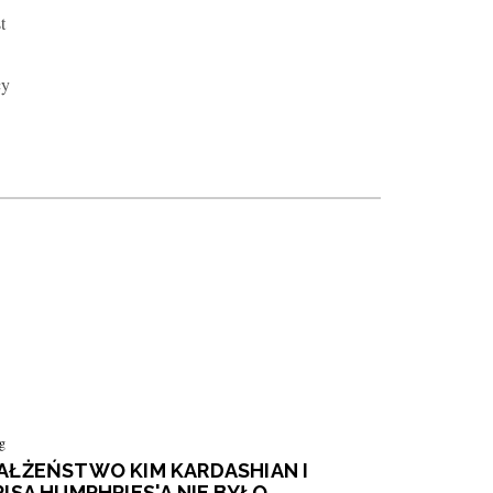
t
cy
g
AŁŻEŃSTWO KIM KARDASHIAN I
RISA HUMPHRIES'A NIE BYŁO