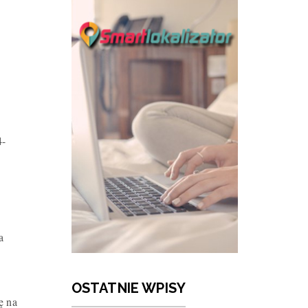
4-
a
OSTATNIE WPISY
ę na