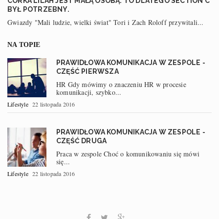
CÓRKA LILAH JEST MAŁĄ OSOBĄ: TO DLATEGO SECTION C
BYŁ POTRZEBNY.
Gwiazdy "Mali ludzie, wielki świat" Tori i Zach Roloff przywitali...
NA TOPIE
PRAWIDŁOWA KOMUNIKACJA W ZESPOLE -
CZĘŚĆ PIERWSZA
HR Gdy mówimy o znaczeniu HR w procesie
komunikacji, szybko...
Lifestyle
22 listopada 2016
PRAWIDŁOWA KOMUNIKACJA W ZESPOLE -
CZĘŚĆ DRUGA
Praca w zespole Choć o komunikowaniu się mówi
się...
Lifestyle
22 listopada 2016