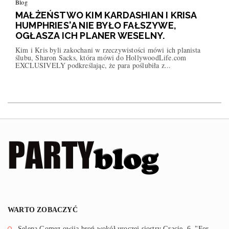
Blog
MAŁŻEŃSTWO KIM KARDASHIAN I KRISA
HUMPHRIES'A NIE BYŁO FAŁSZYWE,
OGŁASZA ICH PLANER WESELNY.
Kim i Kris byli zakochani w rzeczywistości mówi ich planista
ślubu, Sharon Sacks, która mówi do HollywoodLife.com
EXCLUSIVELY podkreślając, że para poślubiła z...
WARTO ZOBACZYĆ
Selena Gomez owija broń wokół uroczej siostry Gracie, 6, "For