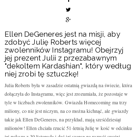
Ellen DeGeneres jest na misji, aby
zdobyć Julię Roberts więcej
zwolenników Instagramu! Obejrzyj
jej prezent Julii z przezabawnym
"dekoltem Kardashian", który według
niej zrobi tę sztuczkę!
Julia Roberts była w zasadzie ostatnią gwiazdą na świecie, która
dołączyła do Instagramu, więc jest zrozumiała, że pozostaje w
tyle w liczbach zwolenników. Gwiazda Homecoming ma trzy
miliony, co nie jest niczym, na co można kichnąć, ale gwiazdy
takie jak Ellen DeGeneres, na przykład, mają sześćdziesiąt
milionów! Ellen chciała rzucić 51-letnią Julię w kość w odcinku
jej pokazu z 30 listopada i dać jej szansę na rozwój swojej