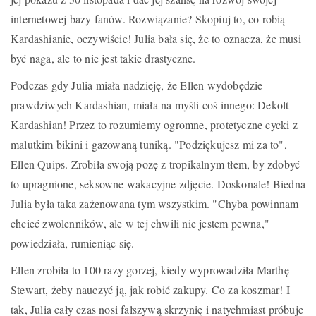
internetowej bazy fanów. Rozwiązanie? Skopiuj to, co robią
Kardashianie, oczywiście! Julia bała się, że to oznacza, że musi
być naga, ale to nie jest takie drastyczne.
Podczas gdy Julia miała nadzieję, że Ellen wydobędzie
prawdziwych Kardashian, miała na myśli coś innego: Dekolt
Kardashian! Przez to rozumiemy ogromne, protetyczne cycki z
malutkim bikini i gazowaną tuniką. "Podziękujesz mi za to",
Ellen Quips. Zrobiła swoją pozę z tropikalnym tłem, by zdobyć
to upragnione, seksowne wakacyjne zdjęcie. Doskonale! Biedna
Julia była taka zażenowana tym wszystkim. "Chyba powinnam
chcieć zwolenników, ale w tej chwili nie jestem pewna,"
powiedziała, rumieniąc się.
Ellen zrobiła to 100 razy gorzej, kiedy wyprowadziła Marthę
Stewart, żeby nauczyć ją, jak robić zakupy. Co za koszmar! I
tak, Julia cały czas nosi fałszywą skrzynię i natychmiast próbuje