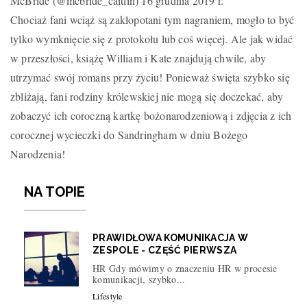
McBride (@mcbride_caitlin) 16 grudnia 2019 r.
Chociaż fani wciąż są zakłopotani tym nagraniem, mogło to być
tylko wymknięcie się z protokołu lub coś więcej. Ale jak widać
w przeszłości, książę William i Kate znajdują chwile, aby
utrzymać swój romans przy życiu! Ponieważ święta szybko się
zbliżają, fani rodziny królewskiej nie mogą się doczekać, aby
zobaczyć ich coroczną kartkę bożonarodzeniową i zdjęcia z ich
corocznej wycieczki do Sandringham w dniu Bożego
Narodzenia!
NA TOPIE
PRAWIDŁOWA KOMUNIKACJA W
ZESPOLE - CZĘŚĆ PIERWSZA
HR Gdy mówimy o znaczeniu HR w procesie
komunikacji, szybko...
Lifestyle