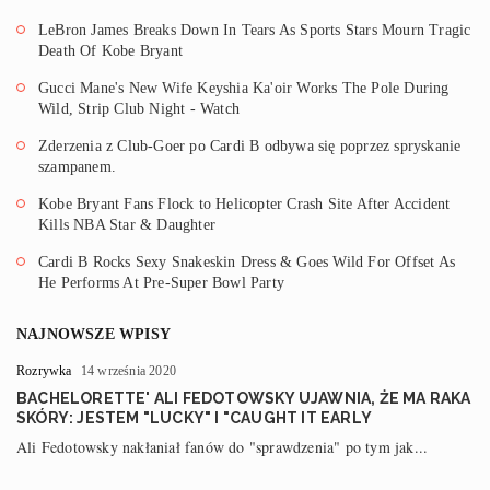
LeBron James Breaks Down In Tears As Sports Stars Mourn Tragic
Death Of Kobe Bryant
Gucci Mane's New Wife Keyshia Ka'oir Works The Pole During
Wild, Strip Club Night - Watch
Zderzenia z Club-Goer po Cardi B odbywa się poprzez spryskanie
szampanem.
Kobe Bryant Fans Flock to Helicopter Crash Site After Accident
Kills NBA Star & Daughter
Cardi B Rocks Sexy Snakeskin Dress & Goes Wild For Offset As
He Performs At Pre-Super Bowl Party
NAJNOWSZE WPISY
Rozrywka
14 września 2020
BACHELORETTE' ALI FEDOTOWSKY UJAWNIA, ŻE MA RAKA
SKÓRY: JESTEM "LUCKY" I "CAUGHT IT EARLY
Ali Fedotowsky nakłaniał fanów do "sprawdzenia" po tym jak...