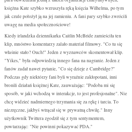
księżna Kate szybko wzruszyła ręką księcia Wilhelma, po tym
jak czule położył ją na jej ramieniu. A fani pary szybko zwrócili
uwagę na media społecznościowe!
Kiedy irlandzka dziennikarka Caitlin McBride zamieściła ten
klip, mnóstwo komentarzy zalało materiał filmowy. "Co tu się
właśnie stało? Ouch!" Jeden z wyznawców skomentował klip.
"Yikes," była odpowiedzią innego fana na nagranie. Jeden z
fanów zadał nawet pytanie, "Co się dzieje z Cambridge?"
Podczas gdy niektórzy fani byli wyraźnie zakłopotani, inni
bronili działań księżnej Kate, zauważając: "Podoba mi się
sposób, w jaki wchodzą w interakcje, to jest profesjonalne". Nie
chcę widzieć nadmiernego trzymania się za rękę i tarcia. To
niezręczne, jakbyś wtrącał się w prywatną chwilę." Inny
użytkownik Twittera zgodził się z tym sentymentem,
powtarzając: "Nie powinni pokazywać PDA."