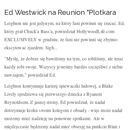
Ed Westwick na Reunion "Plotkara
Leighton nie jest jedynym, na który fani powinni się rzucać. Ed,
który grał Chuck'a Bass'a, powiedział HollywoodLife.com
EXCLUSIVELY w grudniu, że fani nie powinni się zbytnio
ekscytować zjazdem. Sigh...
"Myślę, że dobrze się bawiliśmy na tym, co robiliśmy, ale teraz
każdy robi swoje. Wszyscy jesteśmy bardzo szczęśliwi z siebie
nawzajem," powiedział Ed.
Leighton kontynuuje karierę śpiewaczki ludowej, a Blake
Lively spodziewa się pierwszego dziecka z Ryanem
Reynoldsem. Z jasnej strony, Ed powiedział, że nadal
dotrzymuje kroku swoim kolegom z obsady - więc może nadal
możemy mieć nadzieję na ponowne spotkanie. Ale w
międzyczasie będziemy nadal mieć obsesję na punkcie Blair i