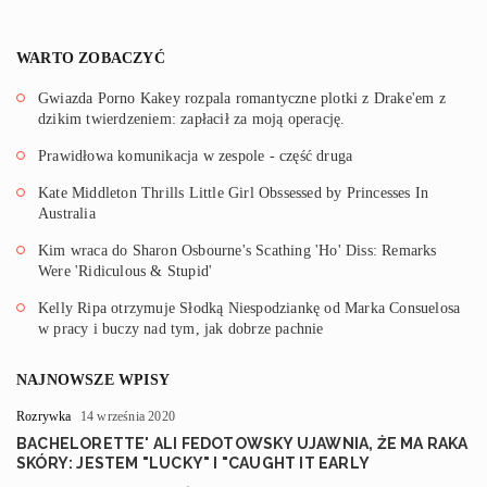
WARTO ZOBACZYĆ
Gwiazda Porno Kakey rozpala romantyczne plotki z Drake'em z
dzikim twierdzeniem: zapłacił za moją operację.
Prawidłowa komunikacja w zespole - część druga
Kate Middleton Thrills Little Girl Obssessed by Princesses In
Australia
Kim wraca do Sharon Osbourne's Scathing 'Ho' Diss: Remarks
Were 'Ridiculous & Stupid'
Kelly Ripa otrzymuje Słodką Niespodziankę od Marka Consuelosa
w pracy i buczy nad tym, jak dobrze pachnie
NAJNOWSZE WPISY
Rozrywka
14 września 2020
BACHELORETTE' ALI FEDOTOWSKY UJAWNIA, ŻE MA RAKA
SKÓRY: JESTEM "LUCKY" I "CAUGHT IT EARLY