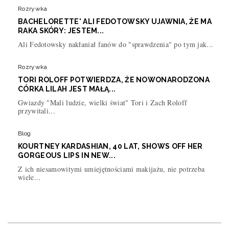
Rozrywka
BACHELORETTE' ALI FEDOTOWSKY UJAWNIA, ŻE MA
RAKA SKÓRY: JESTEM...
Ali Fedotowsky nakłaniał fanów do "sprawdzenia" po tym jak...
Rozrywka
TORI ROLOFF POTWIERDZA, ŻE NOWONARODZONA
CÓRKA LILAH JEST MAŁĄ...
Gwiazdy "Mali ludzie, wielki świat" Tori i Zach Roloff
przywitali...
Blog
KOURTNEY KARDASHIAN, 40 LAT, SHOWS OFF HER
GORGEOUS LIPS IN NEW...
Z ich niesamowitymi umiejętnościami makijażu, nie potrzeba
wiele...