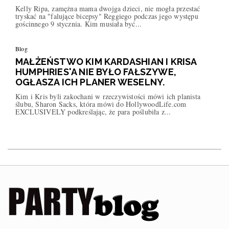
Kelly Ripa, zamężna mama dwojga dzieci, nie mogła przestać
tryskać na "falujące bicepsy" Reggiego podczas jego występu
gościnnego 9 stycznia. Kim musiała być...
Blog
MAŁŻEŃSTWO KIM KARDASHIAN I KRISA
HUMPHRIES'A NIE BYŁO FAŁSZYWE,
OGŁASZA ICH PLANER WESELNY.
Kim i Kris byli zakochani w rzeczywistości mówi ich planista
ślubu, Sharon Sacks, która mówi do HollywoodLife.com
EXCLUSIVELY podkreślając, że para poślubiła z...