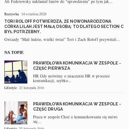
Ali Fedotowsky nakłaniał fanów do "sprawdzenia" po tym jak...
Rozrywka
14 września 2020
TORI ROLOFF POTWIERDZA, ŻE NOWONARODZONA
CÓRKA LILAH JEST MAŁĄ OSOBĄ: TO DLATEGO SECTION C
BYŁ POTRZEBNY.
Gwiazdy "Mali ludzie, wielki świat" Tori i Zach Roloff przywitali...
NA TOPIE
PRAWIDŁOWA KOMUNIKACJA W ZESPOLE -
CZĘŚĆ PIERWSZA
HR Gdy mówimy o znaczeniu HR w procesie
komunikacji, szybko...
Lifestyle
22 listopada 2016
PRAWIDŁOWA KOMUNIKACJA W ZESPOLE -
CZĘŚĆ DRUGA
Praca w zespole Choć o komunikowaniu się mówi
się...
Lifestyle
22 listopada 2016