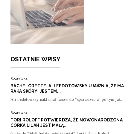
OSTATNIE WPISY
Rozrywka
BACHELORETTE' ALI FEDOTOWSKY UJAWNIA, ŻE MA
RAKA SKÓRY: JESTEM...
Ali Fedotowsky nakłaniał fanów do "sprawdzenia" po tym jak...
Rozrywka
TORI ROLOFF POTWIERDZA, ŻE NOWONARODZONA
CÓRKA LILAH JEST MAŁĄ...
Gwiazdy "Mali ludzie, wielki świat" Tori i Zach Roloff