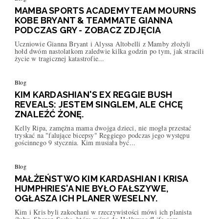
MAMBA SPORTS ACADEMY TEAM MOURNS
KOBE BRYANT & TEAMMATE GIANNA
PODCZAS GRY - ZOBACZ ZDJĘCIA
Uczniowie Gianna Bryant i Alyssa Altobelli z Mamby złożyli
hołd dwóm nastolatkom zaledwie kilka godzin po tym, jak stracili
życie w tragicznej katastrofie...
Blog
KIM KARDASHIAN'S EX REGGIE BUSH
REVEALS: JESTEM SINGLEM, ALE CHCĘ
ZNALEŹĆ ŻONĘ.
Kelly Ripa, zamężna mama dwojga dzieci, nie mogła przestać
tryskać na "falujące bicepsy" Reggiego podczas jego występu
gościnnego 9 stycznia. Kim musiała być...
Blog
MAŁŻEŃSTWO KIM KARDASHIAN I KRISA
HUMPHRIES'A NIE BYŁO FAŁSZYWE,
OGŁASZA ICH PLANER WESELNY.
Kim i Kris byli zakochani w rzeczywistości mówi ich planista