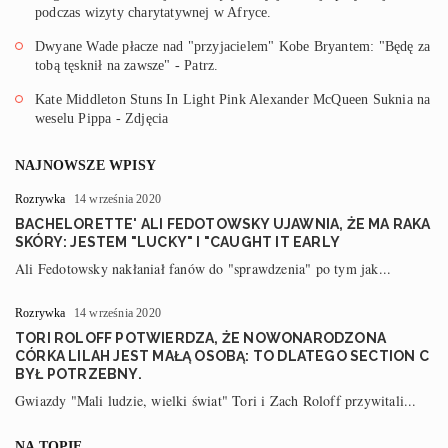
podczas wizyty charytatywnej w Afryce.
Dwyane Wade płacze nad "przyjacielem" Kobe Bryantem: "Będę za
tobą tęsknił na zawsze" - Patrz.
Kate Middleton Stuns In Light Pink Alexander McQueen Suknia na
weselu Pippa - Zdjęcia
NAJNOWSZE WPISY
Rozrywka
14 września 2020
BACHELORETTE' ALI FEDOTOWSKY UJAWNIA, ŻE MA RAKA
SKÓRY: JESTEM "LUCKY" I "CAUGHT IT EARLY
Ali Fedotowsky nakłaniał fanów do "sprawdzenia" po tym jak...
Rozrywka
14 września 2020
TORI ROLOFF POTWIERDZA, ŻE NOWONARODZONA
CÓRKA LILAH JEST MAŁĄ OSOBĄ: TO DLATEGO SECTION C
BYŁ POTRZEBNY.
Gwiazdy "Mali ludzie, wielki świat" Tori i Zach Roloff przywitali...
NA TOPIE