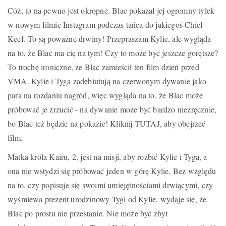
Cóż, to na pewno jest okropne. Blac pokazał jej ogromny tyłek
w nowym filmie Instagram podczas tańca do jakiegoś Chief
Keef. To są poważne drwiny! Przepraszam Kylie, ale wygląda
na to, że Blac ma cię na tym! Czy to może być jeszcze gorętsze?
To trochę ironiczne, że Blac zamieścił ten film dzień przed
VMA. Kylie i Tyga zadebiutują na czerwonym dywanie jako
para na rozdaniu nagród, więc wygląda na to, że Blac może
próbować je zrzucić - na dywanie może być bardzo niezręcznie,
bo Blac też będzie na pokazie! Kliknij TUTAJ, aby obejrzeć
film.
Matka króla Kairu, 2, jest na misji, aby rozbić Kylie i Tyga, a
ona nie wstydzi się próbować jeden w górę Kylie. Bez względu
na to, czy popisuje się swoimi umiejętnościami drwiącymi, czy
wyśmiewa prezent urodzinowy Tygi od Kylie, wydaje się, że
Blac po prostu nie przestanie. Nie może być zbyt