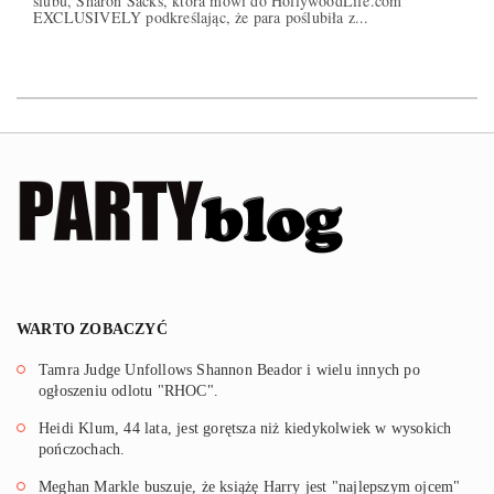
ślubu, Sharon Sacks, która mówi do HollywoodLife.com
EXCLUSIVELY podkreślając, że para poślubiła z...
WARTO ZOBACZYĆ
Tamra Judge Unfollows Shannon Beador i wielu innych po
ogłoszeniu odlotu "RHOC".
Heidi Klum, 44 lata, jest gorętsza niż kiedykolwiek w wysokich
pończochach.
Meghan Markle buszuje, że książę Harry jest "najlepszym ojcem"