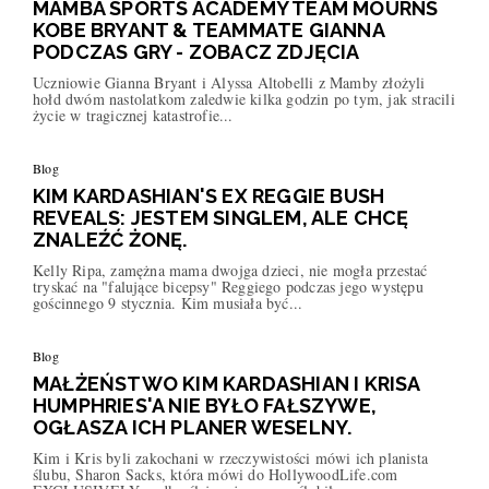
MAMBA SPORTS ACADEMY TEAM MOURNS
KOBE BRYANT & TEAMMATE GIANNA
PODCZAS GRY - ZOBACZ ZDJĘCIA
Uczniowie Gianna Bryant i Alyssa Altobelli z Mamby złożyli
hołd dwóm nastolatkom zaledwie kilka godzin po tym, jak stracili
życie w tragicznej katastrofie...
Blog
KIM KARDASHIAN'S EX REGGIE BUSH
REVEALS: JESTEM SINGLEM, ALE CHCĘ
ZNALEŹĆ ŻONĘ.
Kelly Ripa, zamężna mama dwojga dzieci, nie mogła przestać
tryskać na "falujące bicepsy" Reggiego podczas jego występu
gościnnego 9 stycznia. Kim musiała być...
Blog
MAŁŻEŃSTWO KIM KARDASHIAN I KRISA
HUMPHRIES'A NIE BYŁO FAŁSZYWE,
OGŁASZA ICH PLANER WESELNY.
Kim i Kris byli zakochani w rzeczywistości mówi ich planista
ślubu, Sharon Sacks, która mówi do HollywoodLife.com