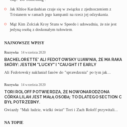
Jak Khloe Kardashian czuje się w związku z zjednoczeniem z
Tristanem w ramach jego kampanii na rzecz jej odzyskania.
Mąż Kim Zolciak Kroy Stuns w Speedo i udowadnia, że nie jest
jedyną osobą z doskonałym tułowiem.
NAJNOWSZE WPISY
Rozrywka
14 września 2020
BACHELORETTE' ALI FEDOTOWSKY UJAWNIA, ŻE MA RAKA
SKÓRY: JESTEM "LUCKY" I "CAUGHT IT EARLY
Ali Fedotowsky nakłaniał fanów do "sprawdzenia" po tym jak...
Rozrywka
14 września 2020
TORI ROLOFF POTWIERDZA, ŻE NOWONARODZONA
CÓRKA LILAH JEST MAŁĄ OSOBĄ: TO DLATEGO SECTION C
BYŁ POTRZEBNY.
Gwiazdy "Mali ludzie, wielki świat" Tori i Zach Roloff przywitali...
NA TOPIE