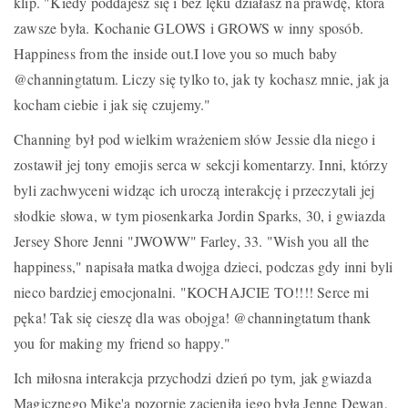
klip. "Kiedy poddajesz się i bez lęku działasz na prawdę, która
zawsze była. Kochanie GLOWS i GROWS w inny sposób.
Happiness from the inside out.I love you so much baby
@channingtatum. Liczy się tylko to, jak ty kochasz mnie, jak ja
kocham ciebie i jak się czujemy."
Channing był pod wielkim wrażeniem słów Jessie dla niego i
zostawił jej tony emojis serca w sekcji komentarzy. Inni, którzy
byli zachwyceni widząc ich uroczą interakcję i przeczytali jej
słodkie słowa, w tym piosenkarka Jordin Sparks, 30, i gwiazda
Jersey Shore Jenni "JWOWW" Farley, 33. "Wish you all the
happiness," napisała matka dwojga dzieci, podczas gdy inni byli
nieco bardziej emocjonalni. "KOCHAJCIE TO!!!! Serce mi
pęka! Tak się cieszę dla was obojga! @channingtatum thank
you for making my friend so happy."
Ich miłosna interakcja przychodzi dzień po tym, jak gwiazda
Magicznego Mike'a pozornie zacieniła jego byłą Jennę Dewan,