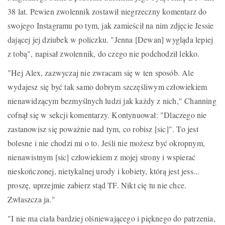
38 lat. Pewien zwolennik zostawił niegrzeczny komentarz do
swojego Instagramu po tym, jak zamieścił na nim zdjęcie Jessie
dającej jej dziubek w policzku. "Jenna [Dewan] wygląda lepiej
z tobą", napisał zwolennik, do czego nie podchodził lekko.
"Hej Alex, zazwyczaj nie zwracam się w ten sposób. Ale
wydajesz się być tak samo dobrym szczęśliwym człowiekiem
nienawidzącym bezmyślnych ludzi jak każdy z nich," Channing
cofnął się w sekcji komentarzy. Kontynuował: "Dlaczego nie
zastanowisz się poważnie nad tym, co robisz [sic]". To jest
bolesne i nie chodzi mi o to. Jeśli nie możesz być okropnym,
nienawistnym [sic] człowiekiem z mojej strony i wspierać
nieskończonej, nietykalnej urody i kobiety, którą jest jess...
proszę, uprzejmie zabierz stąd TF. Nikt cię tu nie chce.
Zwłaszcza ja."
"I nie ma ciała bardziej olśniewającego i pięknego do patrzenia,