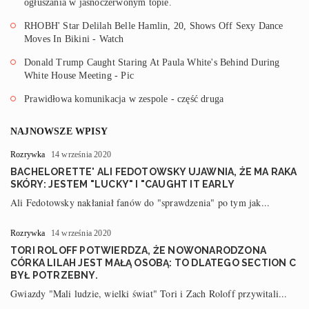
ogłuszania w jasnoczerwonym topie.
RHOBH' Star Delilah Belle Hamlin, 20, Shows Off Sexy Dance
Moves In Bikini - Watch
Donald Trump Caught Staring At Paula White's Behind During
White House Meeting - Pic
Prawidłowa komunikacja w zespole - część druga
NAJNOWSZE WPISY
Rozrywka
14 września 2020
BACHELORETTE' ALI FEDOTOWSKY UJAWNIA, ŻE MA RAKA
SKÓRY: JESTEM "LUCKY" I "CAUGHT IT EARLY
Ali Fedotowsky nakłaniał fanów do "sprawdzenia" po tym jak...
Rozrywka
14 września 2020
TORI ROLOFF POTWIERDZA, ŻE NOWONARODZONA
CÓRKA LILAH JEST MAŁĄ OSOBĄ: TO DLATEGO SECTION C
BYŁ POTRZEBNY.
Gwiazdy "Mali ludzie, wielki świat" Tori i Zach Roloff przywitali...