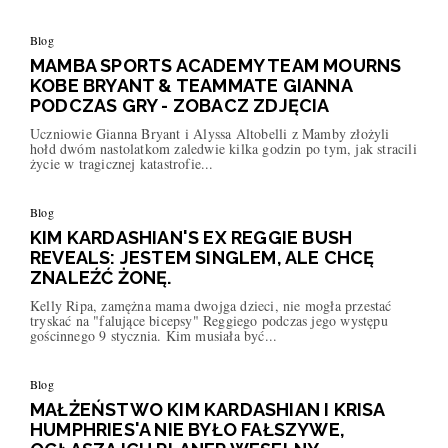
Blog
MAMBA SPORTS ACADEMY TEAM MOURNS
KOBE BRYANT & TEAMMATE GIANNA
PODCZAS GRY - ZOBACZ ZDJĘCIA
Uczniowie Gianna Bryant i Alyssa Altobelli z Mamby złożyli
hołd dwóm nastolatkom zaledwie kilka godzin po tym, jak stracili
życie w tragicznej katastrofie...
Blog
KIM KARDASHIAN'S EX REGGIE BUSH
REVEALS: JESTEM SINGLEM, ALE CHCĘ
ZNALEŹĆ ŻONĘ.
Kelly Ripa, zamężna mama dwojga dzieci, nie mogła przestać
tryskać na "falujące bicepsy" Reggiego podczas jego występu
gościnnego 9 stycznia. Kim musiała być...
Blog
MAŁŻEŃSTWO KIM KARDASHIAN I KRISA
HUMPHRIES'A NIE BYŁO FAŁSZYWE,