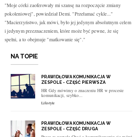
"Moje córki zaoferowały mi szansę na rozpoczęcie zmiany
pokoleniowej", powiedział Demi. "Przełamać cykle..."
"Macierzyństwo, jak mówi, było jej jedynym absolutnym celem
i jedynym przeznaczeniem, które może być pewne, że się
spełni, a to obejmuje "matkowanie się"."
NA TOPIE
PRAWIDŁOWA KOMUNIKACJA W
ZESPOLE - CZĘŚĆ PIERWSZA
HR Gdy mówimy o znaczeniu HR w procesie
komunikacji, szybko...
Lifestyle
PRAWIDŁOWA KOMUNIKACJA W
ZESPOLE - CZĘŚĆ DRUGA
Praca w zespole Choć o komunikowaniu się mówi