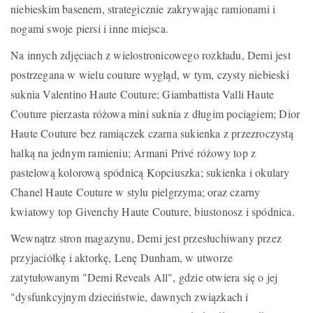
niebieskim basenem, strategicznie zakrywając ramionami i
nogami swoje piersi i inne miejsca.
Na innych zdjęciach z wielostronicowego rozkładu, Demi jest
postrzegana w wielu couture wygląd, w tym, czysty niebieski
suknia Valentino Haute Couture; Giambattista Valli Haute
Couture pierzasta różowa mini suknia z długim pociągiem; Dior
Haute Couture bez ramiączek czarna sukienka z przezroczystą
halką na jednym ramieniu; Armani Privé różowy top z
pastelową kolorową spódnicą Kopciuszka; sukienka i okulary
Chanel Haute Couture w stylu pielgrzyma; oraz czarny
kwiatowy top Givenchy Haute Couture, biustonosz i spódnica.
Wewnątrz stron magazynu, Demi jest przesłuchiwany przez
przyjaciółkę i aktorkę, Lenę Dunham, w utworze
zatytułowanym "Demi Reveals All", gdzie otwiera się o jej
"dysfunkcyjnym dzieciństwie, dawnych związkach i