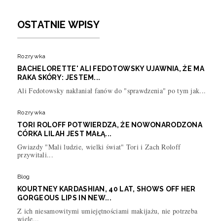
OSTATNIE WPISY
Rozrywka
BACHELORETTE' ALI FEDOTOWSKY UJAWNIA, ŻE MA
RAKA SKÓRY: JESTEM...
Ali Fedotowsky nakłaniał fanów do "sprawdzenia" po tym jak...
Rozrywka
TORI ROLOFF POTWIERDZA, ŻE NOWONARODZONA
CÓRKA LILAH JEST MAŁĄ...
Gwiazdy "Mali ludzie, wielki świat" Tori i Zach Roloff
przywitali...
Blog
KOURTNEY KARDASHIAN, 40 LAT, SHOWS OFF HER
GORGEOUS LIPS IN NEW...
Z ich niesamowitymi umiejętnościami makijażu, nie potrzeba
wiele...