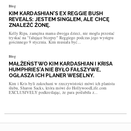
Blog
KIM KARDASHIAN'S EX REGGIE BUSH
REVEALS: JESTEM SINGLEM, ALE CHCĘ
ZNALEŹĆ ŻONĘ.
Kelly Ripa, zamężna mama dwojga dzieci, nie mogła przestać
tryskać na "falujące bicepsy" Reggiego podczas jego występu
gościnnego 9 stycznia. Kim musiała być...
Blog
MAŁŻEŃSTWO KIM KARDASHIAN I KRISA
HUMPHRIES'A NIE BYŁO FAŁSZYWE,
OGŁASZA ICH PLANER WESELNY.
Kim i Kris byli zakochani w rzeczywistości mówi ich planista
ślubu, Sharon Sacks, która mówi do HollywoodLife.com
EXCLUSIVELY podkreślając, że para poślubiła z...