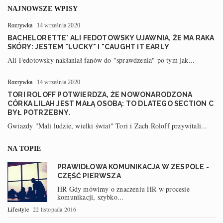
NAJNOWSZE WPISY
Rozrywka
14 września 2020
BACHELORETTE' ALI FEDOTOWSKY UJAWNIA, ŻE MA RAKA
SKÓRY: JESTEM "LUCKY" I "CAUGHT IT EARLY
Ali Fedotowsky nakłaniał fanów do "sprawdzenia" po tym jak...
Rozrywka
14 września 2020
TORI ROLOFF POTWIERDZA, ŻE NOWONARODZONA
CÓRKA LILAH JEST MAŁĄ OSOBĄ: TO DLATEGO SECTION C
BYŁ POTRZEBNY.
Gwiazdy "Mali ludzie, wielki świat" Tori i Zach Roloff przywitali...
NA TOPIE
PRAWIDŁOWA KOMUNIKACJA W ZESPOLE -
CZĘŚĆ PIERWSZA
HR Gdy mówimy o znaczeniu HR w procesie
komunikacji, szybko...
Lifestyle
22 listopada 2016