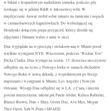
w bikini z leopardowym nadrukiem sznurka, podczas gdy
ściskając się w jakimś R&R w luksusowej willi. W
międzyczasie Anwar zrobił sobie tatuaże na ramieniu i nogach
w ciemnobarwnych kąpielówkach. Do wybielającej się
blondynki dołączyła grupa przyjaciół, którzy dzielili się
zdjęciami i filmami wideo z nimi w sieci.
Dua wyglądała na wypoczętą i zrelaksowaną w Miami przed
wielkim występem NYE. Wieczorem, podczas "Rockin' Eve"
Dicka Clarka, Dua wystąpi na scenie. 15. doroczna uroczystość
odbędzie się na żywo z Nowego Jorku w ramach obchodów
Nowego Roku w nową dekadę, z wypełnionymi po brzegi
imprezami i występami w Miami, Los Angeles i Nowym
Orleanie. Występ Dua odbędzie się w LA, z Ciarą i innymi
gośćmi muzycznymi, takimi jak Paula Abdul, Kelsea Ballerini,
Blanco Brown, Dan + Shay, Green Day, Ava Max, Megan
Thee Ogier, Salt-N-Pepa i SHAED.