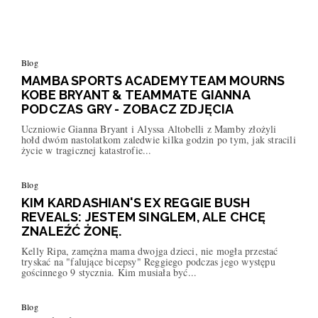
Blog
MAMBA SPORTS ACADEMY TEAM MOURNS
KOBE BRYANT & TEAMMATE GIANNA
PODCZAS GRY - ZOBACZ ZDJĘCIA
Uczniowie Gianna Bryant i Alyssa Altobelli z Mamby złożyli
hołd dwóm nastolatkom zaledwie kilka godzin po tym, jak stracili
życie w tragicznej katastrofie...
Blog
KIM KARDASHIAN'S EX REGGIE BUSH
REVEALS: JESTEM SINGLEM, ALE CHCĘ
ZNALEŹĆ ŻONĘ.
Kelly Ripa, zamężna mama dwojga dzieci, nie mogła przestać
tryskać na "falujące bicepsy" Reggiego podczas jego występu
gościnnego 9 stycznia. Kim musiała być...
Blog