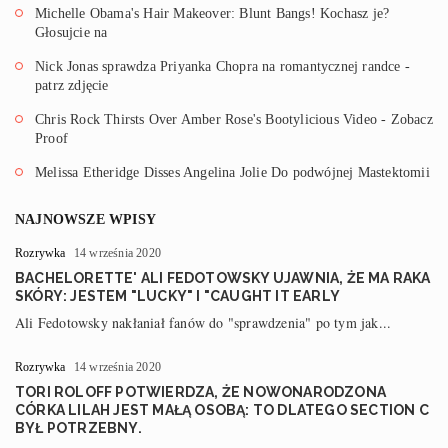
Michelle Obama's Hair Makeover: Blunt Bangs! Kochasz je?
Głosujcie na
Nick Jonas sprawdza Priyanka Chopra na romantycznej randce -
patrz zdjęcie
Chris Rock Thirsts Over Amber Rose's Bootylicious Video - Zobacz
Proof
Melissa Etheridge Disses Angelina Jolie Do podwójnej Mastektomii
NAJNOWSZE WPISY
Rozrywka
14 września 2020
BACHELORETTE' ALI FEDOTOWSKY UJAWNIA, ŻE MA RAKA
SKÓRY: JESTEM "LUCKY" I "CAUGHT IT EARLY
Ali Fedotowsky nakłaniał fanów do "sprawdzenia" po tym jak...
Rozrywka
14 września 2020
TORI ROLOFF POTWIERDZA, ŻE NOWONARODZONA
CÓRKA LILAH JEST MAŁĄ OSOBĄ: TO DLATEGO SECTION C
BYŁ POTRZEBNY.