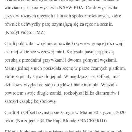
widziano jak para wystawia NSFW PDA. Cardi wystawiła
język w różnych ujęciach i filmach społecznościowych, które
również uchwyciły parę trzymającą się za ręce na scenie.
(Kredyt video: TMZ)
Cardi pokazała swoje niesamowite krzywe w gorącej różowej i
czarnej sukience wężowej mini. Kołysała pasującą prostą
peruką z przednimi grzywkami i dwoma górnymi węzłami.
Mama jednej z nich posiadała scenę w parze czarnych platform,
które zapinały się aż do jej ud. W międzyczasie, Offset, miał
dżinsowy wygląd od stóp do głów i białe trampki. Wiązał z
powrotem swoje długie zamki, rozkołysał kilka diamentów i
założył czapkę bejsbolową.
Cardi B i Offset trzymają się za ręce w Miami 30 stycznia 2020
roku. (Na zdjęciu: @TheHapaBlonde / BACKGRID)
Kłótnia klubowa miała miejsce zaledwie kilka dni po tym, jak