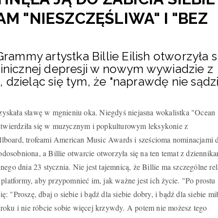
AM "NIESZCZĘŚLIWA" I "BEZ
mmy artystka Billie Eilish otworzyła s
linicznej depresji w nowym wywiadzie z
 dzieląc się tym, że "naprawdę nie sądzi
h zyskała sławę w mgnieniu oka. Niegdyś niejasna wokalistka "Ocean
 utwierdziła się w muzycznym i popkulturowym leksykonie z
lboard, trofeami American Music Awards i sześcioma nominacjami 
sobniona, a Billie otwarcie otworzyła się na ten temat z dziennika
ego dnia 23 stycznia. Nie jest tajemnicą, że Billie ma szczególne rel
 platformy, aby przypomnieć im, jak ważne jest ich życie. "Po prostu
 "Proszę, dbaj o siebie i bądź dla siebie dobry, i bądź dla siebie mi
roku i nie róbcie sobie więcej krzywdy. A potem nie możesz tego