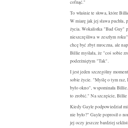
cofnąć."
To właśnie te słowa, które Bil
W miarę jak jej sława puchła, pr
życia. Wokalistka "Bad Guy" p
nieszczęśliwa w zeszłym roku",
chcę być zbyt mroczna, ale nap
Billie myślała, że "coś sobie z
poderżniętym "Tak".
I jest jeden szczególny moment
sobie życie. "Myślę o tym raz,
było okno", wspominała Billie
to zrobić." Na szczęście, Billie
Kiedy Gayle podpowiedział mi,
nie było?" Gayle poprosił o no
jej oczy jeszcze bardziej szkli