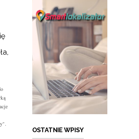
ię
ła,
do
rką
acje
ły".
OSTATNIE WPISY