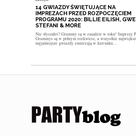
14 GWIAZDY ŚWIĘTUJĄCE NA
IMPREZACH PRZED ROZPOCZĘCIEM
PROGRAMU 2020: BILLIE EILISH, GW
STEFANI & MORE
Nie słyszałeś? Grammy są w zasadzie w toku! Imprezy P
Grammys są w pełnym rozkwicie, a wszystkie największ
najjaśniejsze gwiazdy zmierzają w kierunku...