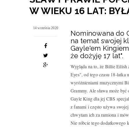
W WIEKU 16 LAT: BYŁ
14 września 2020
Nominowana do Gra
na temat swojej k
Gayle'em Kingiem,
że dożyję 17 lat".
Wygląda na to, że Billie Eilis
Eyes", od tego czasu 18-latka
wyróżnieniami muzycznymi Bil
Grammy. Ale sława może być odo
Gayle King dla jej CBS specjaln
z fanami i często używa swojej
chwytam ich za ramiona i mówię:
Nie róbcie tego dodatkowego k