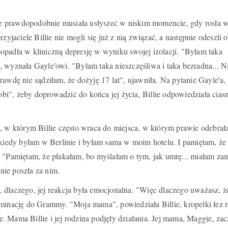
lie prawdopodobnie musiała usłyszeć w niskim momencie, gdy rosła w 
zyjaciele Billie nie mogli się już z nią związać, a następnie odeszli o
opadła w kliniczną depresję w wyniku swojej izolacji. "Byłam taka
 wyznała Gayle'owi. "Byłam taka nieszczęśliwa i taka bezradna... N
rawdę nie sądziłam, że dożyję 17 lat", ujawniła. Na pytanie Gayle'a,
robi", żeby doprowadzić do końca jej życia, Billie odpowiedziała cias
, w którym Billie często wraca do miejsca, w którym prawie odebrał
 kiedy byłam w Berlinie i byłam sama w moim hotelu. I pamiętam, że
. "Pamiętam, że płakałam, bo myślałam o tym, jak umrę... miałam za
 nie poszła za nim.
 dlaczego, jej reakcja była emocjonalna. "Więc dlaczego uważasz, ż
minację do Grammy. "Moja mama", powiedziała Billie, kropelki łez r
ste. Mama Billie i jej rodzina podjęły działania. Jej mama, Maggie, zac