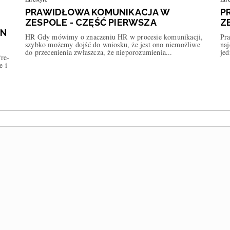
PRAWIDŁOWA KOMUNIKACJA W
P
ZESPOLE - CZĘŚĆ PIERWSZA
Z
EN
HR Gdy mówimy o znaczeniu HR w procesie komunikacji,
Pr
szybko możemy dojść do wniosku, że jest ono niemożliwe
naj
do przecenienia zwłaszcza, że nieporozumienia...
jed
re-
e i