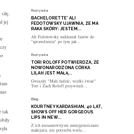
Rozrywka
siłę.
BACHELORETTE' ALI
d jej
FEDOTOWSKY UJAWNIA, ŻE MA
RAKA SKÓRY: JESTEM...
Ali Fedotowsky nakłaniał fanów do
ie
"sprawdzenia" po tym jak...
 czy
no
Rozrywka
TORI ROLOFF POTWIERDZA, ŻE
NOWONARODZONA CÓRKA
LILAH JEST MAŁĄ...
a
Gwiazdy "Mali ludzie, wielki świat"
 tam
Tori i Zach Roloff przywitali...
miar
Blog
KOURTNEY KARDASHIAN, 40 LAT,
e tak
SHOWS OFF HER GORGEOUS
LIPS IN NEW...
obiły
Z ich niesamowitymi umiejętnościami
zęła
makijażu, nie potrzeba wiele...