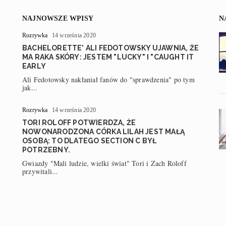
NAJNOWSZE WPISY
N
Rozrywka
14 września 2020
,
BACHELORETTE' ALI FEDOTOWSKY UJAWNIA, ŻE
MA RAKA SKÓRY: JESTEM "LUCKY" I "CAUGHT IT
EARLY
Ali Fedotowsky nakłaniał fanów do "sprawdzenia" po tym
jak...
Rozrywka
14 września 2020
TORI ROLOFF POTWIERDZA, ŻE
NOWONARODZONA CÓRKA LILAH JEST MAŁĄ
OSOBĄ: TO DLATEGO SECTION C BYŁ
POTRZEBNY.
Gwiazdy "Mali ludzie, wielki świat" Tori i Zach Roloff
przywitali...