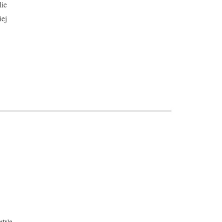
lie
iej
estyle